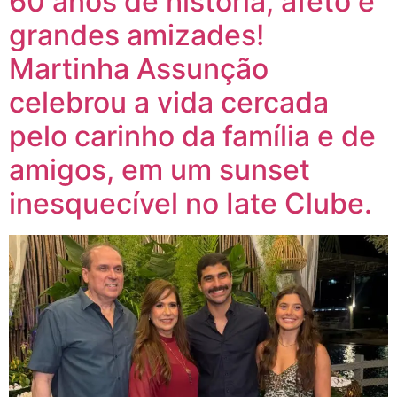
60 anos de história, afeto e
grandes amizades!
Martinha Assunção
celebrou a vida cercada
pelo carinho da família e de
amigos, em um sunset
inesquecível no Iate Clube.