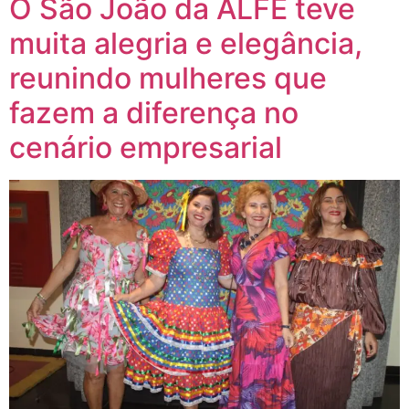
O São João da ALFE teve
muita alegria e elegância,
reunindo mulheres que
fazem a diferença no
cenário empresarial