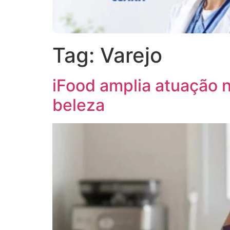
Tag:
Varejo
iFood amplia atuação no
beleza