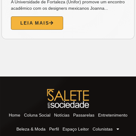
A Karl Lagerfeld acaba de expandir seu universo criativo
para um novo território: a gastronomia. A grife...
LEIA MAIS
Home
Coluna Social
Notícias
Passarelas
Entretenimento
Beleza & Moda
Perfil
Espaço Leitor
Colunistas