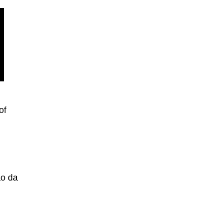
of
ão da