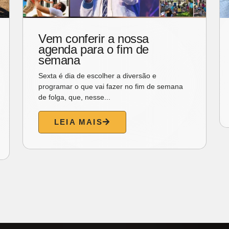
Esperança
Na crônica de hoje, o ex-governador Gonzaga
Mota convida o leitor a mergulhar na
sensibilidade do poema...
LEIA MAIS