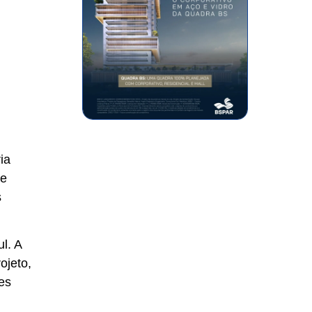
ia
 e
s
l. A
ojeto,
res