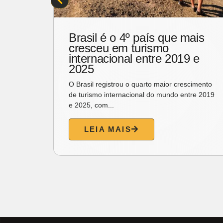
ais
Vem conferir a nossa
agenda para o fim de
 e
semana
Sexta é dia de escolher a diversão e
cimento
programar o que vai fazer no fim de semana
re 2019
de folga, que, nesse...
LEIA MAIS