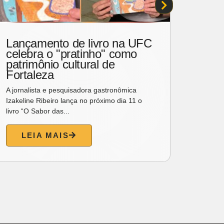
Lançamento de livro na UFC
Grup
celebra o "pratinho" como
estr
patrimônio cultural de
hone
Fortaleza
Rodr
A jornalista e pesquisadora gastronômica
Um dos 
Izakeline Ribeiro lança no próximo dia 11 o
humorad
livro “O Sabor das...
palcos d
LEIA MAIS
L