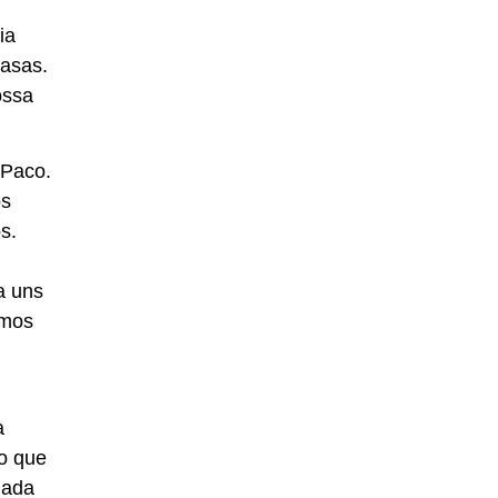
ia
casas.
ossa
 Paco.
os
s.
a uns
amos
a
mo que
iada