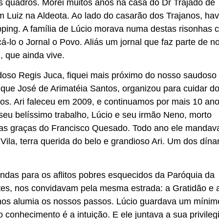
s quadros. Morei muitos anos na casa do Dr Trajado de
 Luiz na Aldeota. Ao lado do casarão dos Trajanos, hav
ping. A família de Lúcio morava numa destas risonhas 
á-lo o Jornal o Povo. Aliás um jornal que faz parte de n
l, que ainda vive.
doso Regis Juca, fiquei mais próximo do nosso saudoso
s que José de Arimatéia Santos, organizou para cuidar d
os. Ari faleceu em 2009, e continuamos por mais 10 ano
 seu belíssimo trabalho, Lúcio e seu irmão Neno, morto
nas graças do Francisco Quesado. Todo ano ele mandav
 Vila, terra querida do belo e grandioso Ari. Um dos dín
das para os aflitos pobres esquecidos da Paróquia da
, nos convidavam pela mesma estrada: a Gratidão e 
e nos alumia os nossos passos. Lúcio guardava um míni
conhecimento é a intuição. E ele juntava a sua privileg