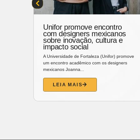
se
Unifor promove encontro
al
com designers mexicanos
Pais
sobre inovação, cultura e
impacto social
No dia 9
A Universidade de Fortaleza (Unifor) promove
um encontro acadêmico com os designers
mexicanos Joanna...
LEIA MAIS