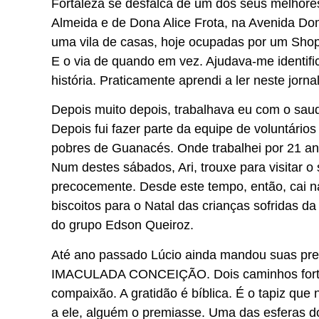
Fortaleza se desfalca de um dos seus melhore
Almeida e de Dona Alice Frota, na Avenida Dom
uma vila de casas, hoje ocupadas por um Shop
E o via de quando em vez. Ajudava-me identific
história. Praticamente aprendi a ler neste jorna
Depois muito depois, trabalhava eu com o sau
Depois fui fazer parte da equipe de voluntário
pobres de Guanacés. Onde trabalhei por 21 an
Num destes sábados, Ari, trouxe para visitar o
precocemente. Desde este tempo, então, cai 
biscoitos para o Natal das crianças sofridas da
do grupo Edson Queiroz.
Até ano passado Lúcio ainda mandou suas pren
IMACULADA CONCEIÇÃO. Dois caminhos fortes
compaixão. A gratidão é bíblica. É o tapiz qu
a ele, alguém o premiasse. Uma das esferas do 