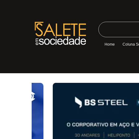
Home
Coluna S