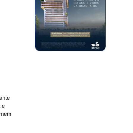
ante
 e
homem