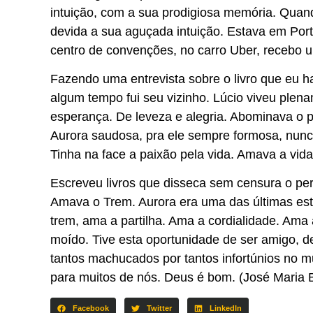
intuição, com a sua prodigiosa memória. Quan
devida a sua aguçada intuição. Estava em Port
centro de convenções, no carro Uber, recebo 
Fazendo uma entrevista sobre o livro que eu h
algum tempo fui seu vizinho. Lúcio viveu ple
esperança. De leveza e alegria. Abominava o p
Aurora saudosa, pra ele sempre formosa, nun
Tinha na face a paixão pela vida. Amava a vi
Escreveu livros que disseca sem censura o per
Amava o Trem. Aurora era uma das últimas es
trem, ama a partilha. Ama a cordialidade. Ama 
moído. Tive esta oportunidade de ser amigo, d
tantos machucados por tantos infortúnios no 
para muitos de nós. Deus é bom. (José Maria 
Facebook
Twitter
LinkedIn