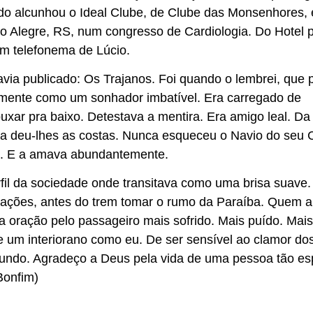
do alcunhou o Ideal Clube, de Clube das Monsenhores, 
o Alegre, RS, num congresso de Cardiologia. Do Hotel 
um telefonema de Lúcio.
avia publicado: Os Trajanos. Foi quando o lembrei, que 
namente como um sonhador imbatível. Era carregado de
uxar pra baixo. Detestava a mentira. Era amigo leal. Da
ca deu-lhes as costas. Nunca esqueceu o Navio do seu 
da. E a amava abundantemente.
fil da sociedade onde transitava como uma brisa suave.
tações, antes do trem tomar o rumo da Paraíba. Quem 
a oração pelo passageiro mais sofrido. Mais puído. Mais
e um interiorano como eu. De ser sensível ao clamor do
mundo. Agradeço a Deus pela vida de uma pessoa tão es
Bonfim)