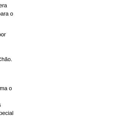
era
para o
por
Chão.
ama o
s
pecial