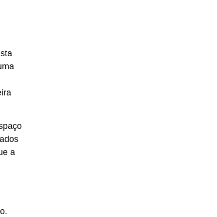
sta
 uma
ira
espaço
sados
ue a
o.