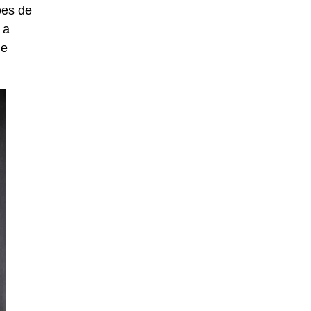
ões de
 a
ue