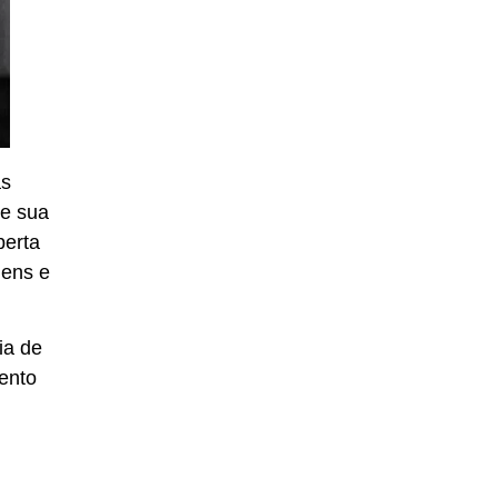
as
de sua
berta
gens e
ia de
ento