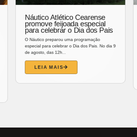
Unifor promove encontro
com designers mexicanos
sobre inovação, cultura e
impacto social
A Universidade de Fortaleza (Unifor) promove
um encontro acadêmico com os designers
mexicanos Joanna...
LEIA MAIS