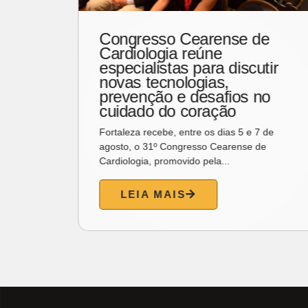
e
Náutico Atlético Cearense
promove feijoada especial
ir
para celebrar o Dia dos Pais
O Náutico preparou uma programação
o
especial para celebrar o Dia dos Pais. No dia 9
de agosto, das 12h...
de
LEIA MAIS