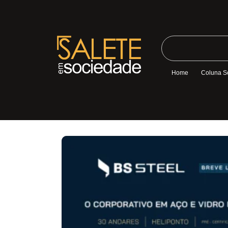
Home
Coluna S