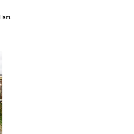
liam,
a