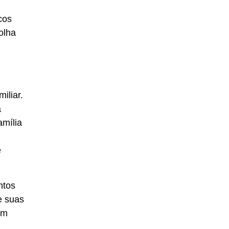
cos
olha
,
iliar.
a
amília
e
ntos
e suas
em