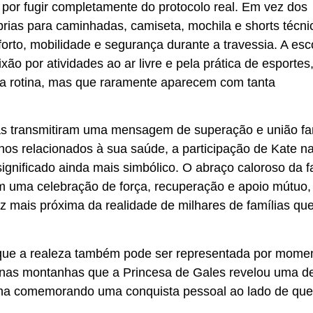
por fugir completamente do protocolo real. Em vez dos
prias para caminhadas, camiseta, mochila e shorts técni
rto, mobilidade e segurança durante a travessia. A esc
xão por atividades ao ar livre e pela prática de esportes
sua rotina, mas que raramente aparecem com tanta
ias transmitiram uma mensagem de superação e união fam
nos relacionados à sua saúde, a participação de Kate n
gnificado ainda mais simbólico. O abraço caloroso da f
m uma celebração de força, recuperação e apoio mútuo,
 mais próxima da realidade de milhares de famílias qu
 que a realeza também pode ser representada por mome
oi nas montanhas que a Princesa de Gales revelou uma d
lha comemorando uma conquista pessoal ao lado de qu