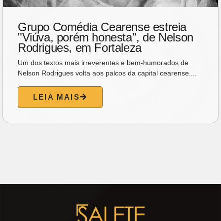
As porteiras da morte
Desde que meu avô paterno faleceu, nunca mais pisei em
um cemitério para sepultar um parente. Do velho...
LEIA MAIS