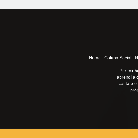
Home
Coluna Social
N
Por minha
aprendi a 
contato c
pró