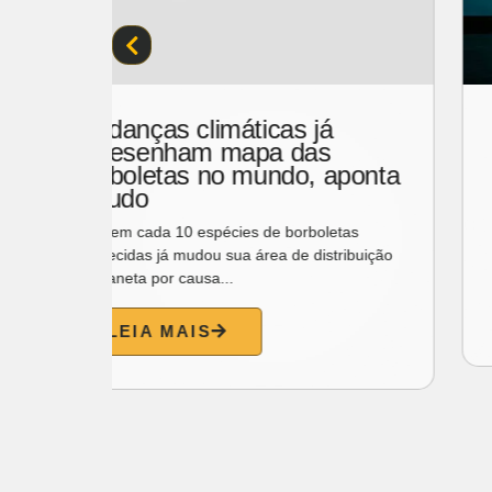
Brasil estaria definhando
emocionalmente, segundo
ponta
estudo
Um estudo internacional revelou que a saúde
as
mental dos brasileiros está piorando e que a
ibuição
inteligência...
LEIA MAIS