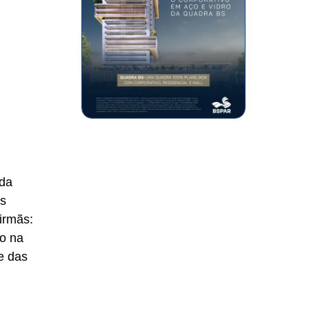
 da
Às
irmãs:
do na
e das