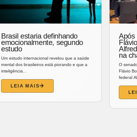
Após prometer mulher vice,
Flávio Bolsonaro escolhe
Alfredo Gaspar para o posto
na chapa presidencial.
O senador e pré-candidato à Presidência
Flávio Bolsonaro (PL) anunciou o deputado
federal Alfredo Gaspar...
LEIA MAIS