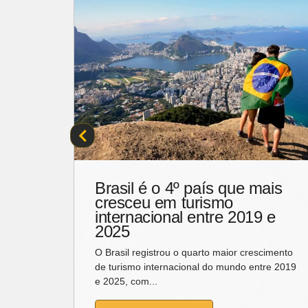
ais
Vem conferir a nossa
agenda para o fim de
 e
semana
Sexta é dia de escolher a diversão e
cimento
programar o que vai fazer no fim de semana
re 2019
de folga, que, nesse...
LEIA MAIS