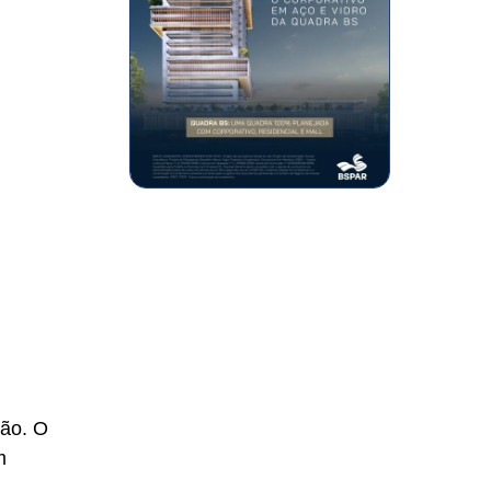
dão. O
m