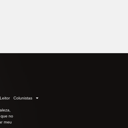
LEIA MAIS
L
Leitor
Colunistas
aleza,
r que no
iar meu