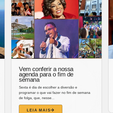
Esperança
Na crônica de hoje, o ex-governador Gonzaga
Mota convida o leitor a mergulhar na
sensibilidade do poema...
LEIA MAIS