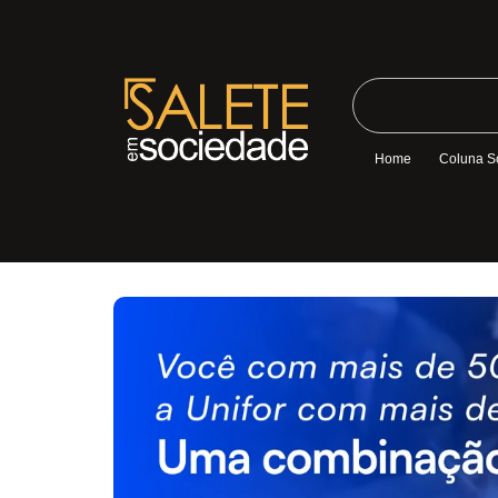
Home
Coluna S