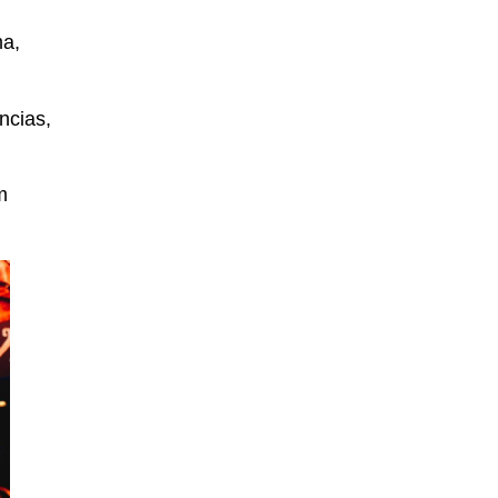
ma,
ncias,
m