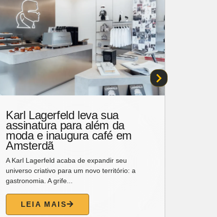
Karl Lagerfeld leva sua
Lanç
assinatura para além da
cele
moda e inaugura café em
patri
Amsterdã
Fort
A Karl Lagerfeld acaba de expandir seu
A jorna
universo criativo para um novo território: a
Izakelin
gastronomia. A grife...
livro “O
LEIA MAIS
L