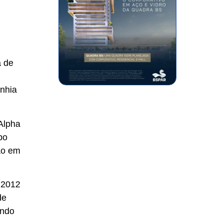
a de
anhia
Alpha
po
ão em
 2012
de
ando