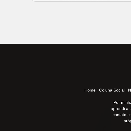
Home
Coluna Social
N
Por minha
aprendi a 
contato c
pró