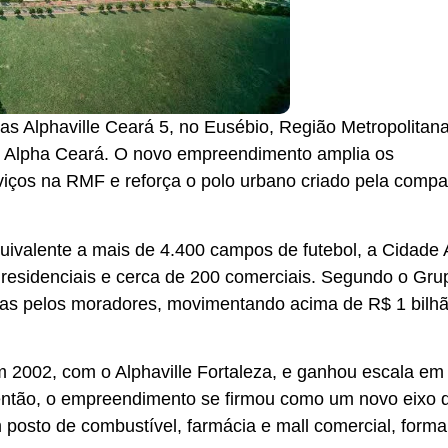
rras Alphaville Ceará 5, no Eusébio, Região Metropolitan
e Alpha Ceará. O novo empreendimento amplia os
rviços na RMF e reforça o polo urbano criado pela comp
ivalente a mais de 4.400 campos de futebol, a Cidade 
s residenciais e cerca de 200 comerciais. Segundo o Gru
uídas pelos moradores, movimentando acima de R$ 1 bilh
 2002, com o Alphaville Fortaleza, e ganhou escala em
então, o empreendimento se firmou como um novo eixo 
 posto de combustível, farmácia e mall comercial, form