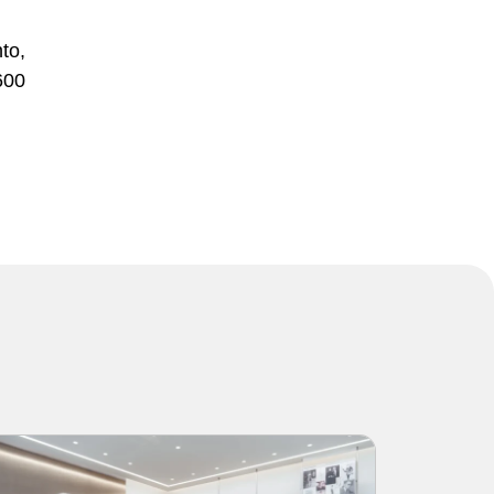
to,
600
s