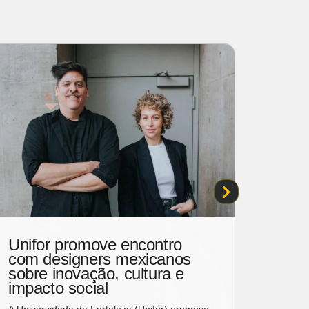
Unifor promove encontro
Karl 
com designers mexicanos
assi
sobre inovação, cultura e
moda
impacto social
Amst
A Universidade de Fortaleza (Unifor) promove
A Karl 