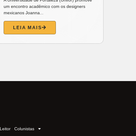
um encontro acadêmico com os designers
universo
mexicanos Joanna...
gastrono
LEIA MAIS
L
Leitor
Colunistas