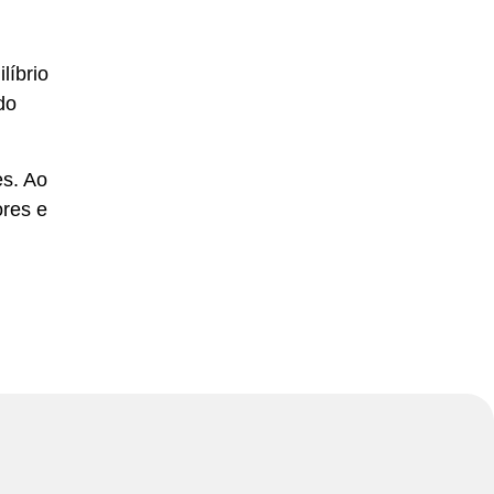
líbrio
do
es. Ao
ores e
s