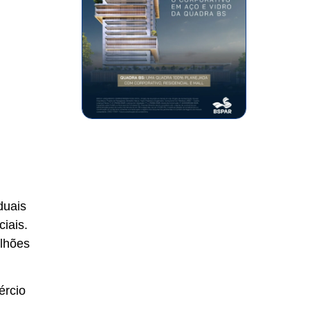
duais
iais.
ilhões
ércio