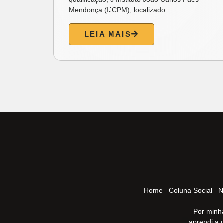
Mendonça (IJCPM), localizado...
LEIA MAIS
Home
Coluna Social
N
Por minha
aprendi a 