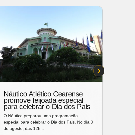
Náutico Atlético Cearense
Unif
promove feijoada especial
com 
para celebrar o Dia dos Pais
sobr
impa
O Náutico preparou uma programação
especial para celebrar o Dia dos Pais. No dia 9
A Unive
de agosto, das 12h...
um enco
mexican