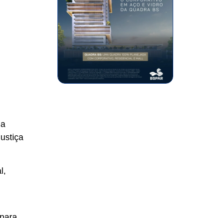
na
ustiça
l,
 para