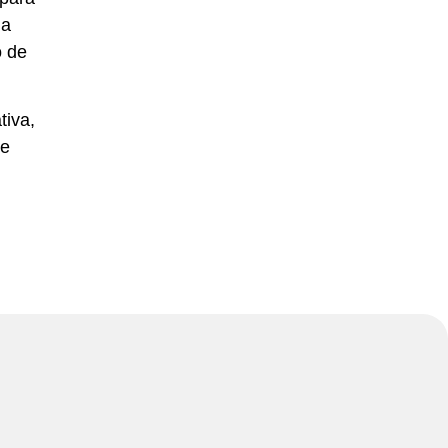
ia
o de
tiva,
de
s