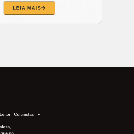
LEIA MAIS
L
Leitor
Colunistas
aleza,
r que no