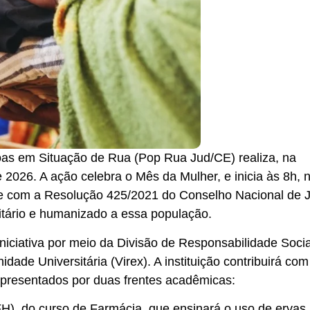
oas em Situação de Rua (Pop Rua Jud/CE) realiza, na
e 2026. A ação celebra o Mês da Mulher, e inicia às 8h, 
e com a Resolução 425/2021 do Conselho Nacional de J
ritário e humanizado a essa população.
iniciativa por meio da Divisão de Responsabilidade Socia
ade Universitária (Virex). A instituição contribuirá com
epresentados por duas frentes acadêmicas:
H), do curso de Farmácia, que ensinará o uso de ervas