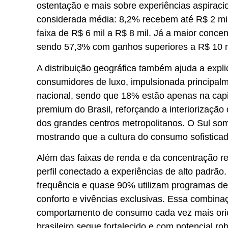
ostentação e mais sobre experiências aspirac
considerada média: 8,2% recebem até R$ 2 mil
faixa de R$ 6 mil a R$ 8 mil. Já a maior conc
sendo 57,3% com ganhos superiores a R$ 10 mil
A distribuição geográfica também ajuda a expli
consumidores de luxo, impulsionada principalm
nacional, sendo que 18% estão apenas na cap
premium do Brasil, reforçando a interiorização
dos grandes centros metropolitanos. O Sul s
mostrando que a cultura do consumo sofistica
Além das faixas de renda e da concentração r
perfil conectado a experiências de alto padr
frequência e quase 90% utilizam programas de
conforto e vivências exclusivas. Essa combina
comportamento de consumo cada vez mais orie
brasileiro segue fortalecido e com potencial r