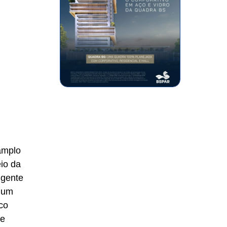
amplo
io da
ngente
omum
co
re