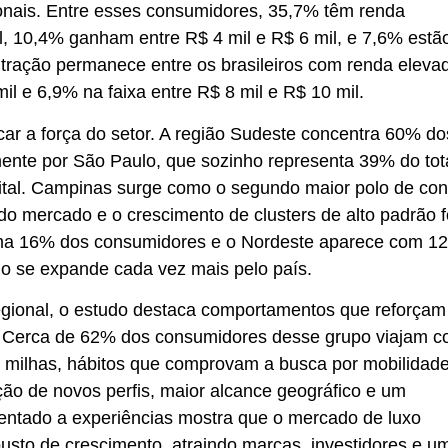
ionais. Entre esses consumidores, 35,7% têm renda
, 10,4% ganham entre R$ 4 mil e R$ 6 mil, e 7,6% estã
entração permanece entre os brasileiros com renda eleva
 e 6,9% na faixa entre R$ 8 mil e R$ 10 mil.
car a força do setor. A região Sudeste concentra 60% do
ente por São Paulo, que sozinho representa 39% do tot
ital. Campinas surge como o segundo maior polo de c
 do mercado e o crescimento de clusters de alto padrão f
oma 16% dos consumidores e o Nordeste aparece com 1
do se expande cada vez mais pelo país.
egional, o estudo destaca comportamentos que reforçam
ão. Cerca de 62% dos consumidores desse grupo viajam 
 milhas, hábitos que comprovam a busca por mobilidade
ção de novos perfis, maior alcance geográfico e um
ntado a experiências mostra que o mercado de luxo
obusto de crescimento, atraindo marcas, investidores e u