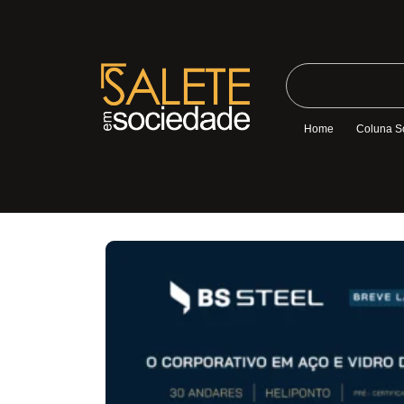
Home
Coluna S