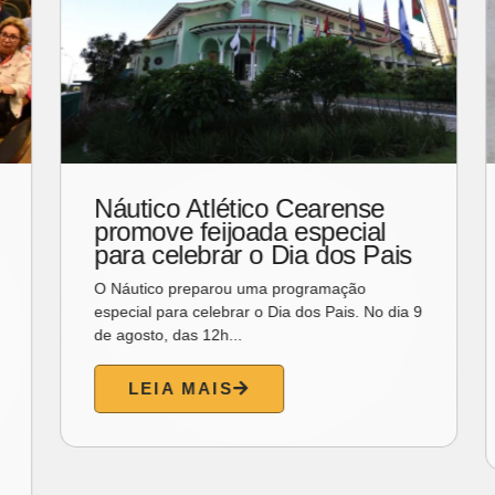
Unifor promove encontro
com designers mexicanos
sobre inovação, cultura e
impacto social
A Universidade de Fortaleza (Unifor) promove
um encontro acadêmico com os designers
mexicanos Joanna...
LEIA MAIS