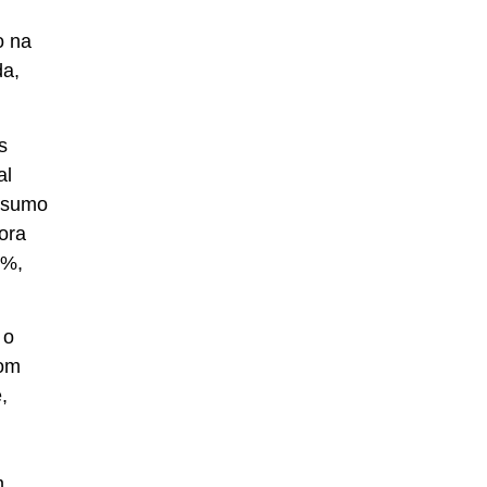
o na
da,
s
al
onsumo
ora
2%,
 o
com
,
m