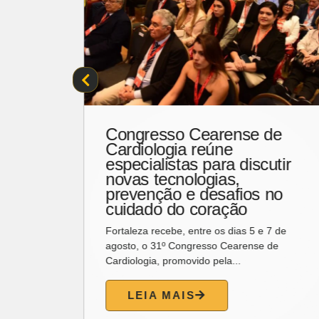
e
Náutico Atlético Cearense
promove feijoada especial
ir
para celebrar o Dia dos Pais
O Náutico preparou uma programação
o
especial para celebrar o Dia dos Pais. No dia 9
de agosto, das 12h...
de
LEIA MAIS