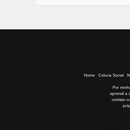
Home
Coluna Social
N
Por minha
aprendi a 
contato c
pró