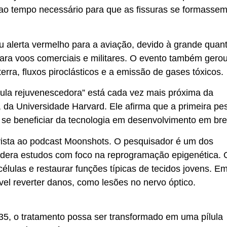
o ao tempo necessário para que as fissuras se formassem
u alerta vermelho para a aviação, devido à grande quan
para voos comerciais e militares. O evento também gero
ra, fluxos piroclásticos e a emissão de gases tóxicos.
lula rejuvenescedora”
está cada vez mais próxima da
r, da Universidade Harvard. Ele afirma que a primeira pe
á se beneficiar da tecnologia em desenvolvimento em b
revista ao podcast Moonshots. O pesquisador é um dos
lidera estudos com foco na reprogramação epigenética. 
 células e restaurar funções típicas de tecidos jovens. E
el reverter danos, como lesões no nervo óptico.
35, o tratamento possa ser transformado em uma pílula