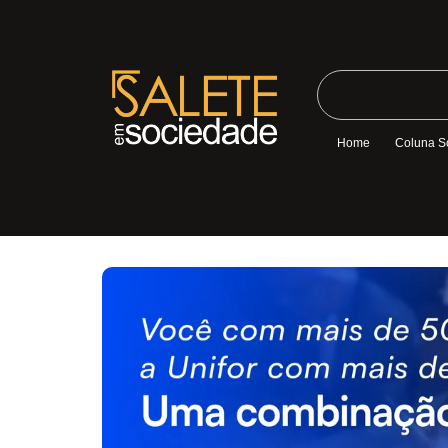
Home
Coluna S