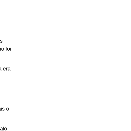
as
o foi
a era
is o
alo