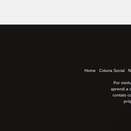
Home
Coluna Social
N
Por minha
aprendi a 
contato c
pró