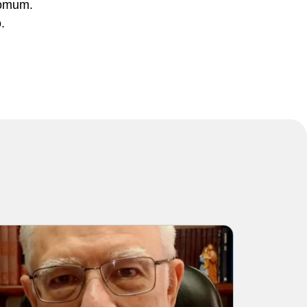
 comum.
.
s