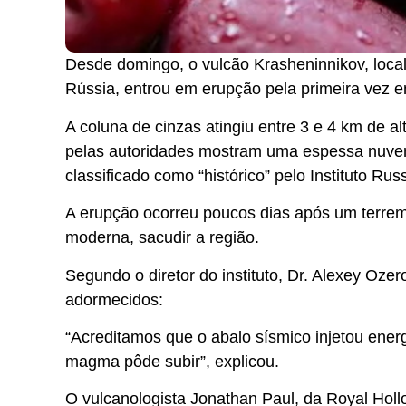
Desde domingo, o vulcão Krasheninnikov, loca
Rússia, entrou em erupção pela primeira vez 
A coluna de cinzas atingiu entre 3 e 4 km de a
pelas autoridades mostram uma espessa nuvem
classificado como “histórico” pelo Instituto Ru
A erupção ocorreu poucos dias após um terremo
moderna, sacudir a região.
Segundo o diretor do instituto, Dr. Alexey Oze
adormecidos:
“Acreditamos que o abalo sísmico injetou energ
magma pôde subir”, explicou.
O vulcanologista Jonathan Paul, da Royal Holl