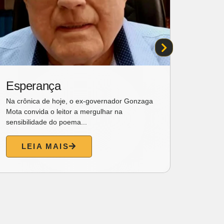
Esperança
Idea
prog
Na crônica de hoje, o ex-governador Gonzaga
cele
Mota convida o leitor a mergulhar na
músi
sensibilidade do poema...
para 
O Dia d
LEIA MAIS
confrat
domingo 
L