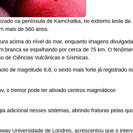
lizado na península de Kamchatka, no extremo leste da
em mais de 560 anos.
ltura acima do nível do mar, enquanto imagens divulgad
 branca se espalhando por cerca de 75 km. O fenômen
sso de Ciências Vulcânicas e Sísmicas.
to de magnitude 8,8, o sexto mais forte já registrado n
rov, o tremor pode ter ativado centros magmáticos
ia adicional nesses sistemas, abrindo fraturas pelas qua
oway Universidade de Londres, acrescentou que o interv