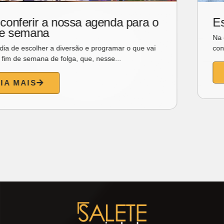
O brilho da elegância consciente
ganha protagonismo na Seleção da
Semana de Sandra Pinheiro em
Moissanite.
Uma curadoria exclusiva de joias autorais que une a
luminosidade extraordinária da moissanite ao design...
LEIA MAIS