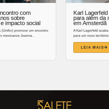
Karl Lagerfeld leva sua assinatura
para além da moda e inaugura café
em Amsterdã
A Karl Lagerfeld acaba de expandir seu universo criativo
para um novo território: a gastronomia. A grife...
LEIA MAIS