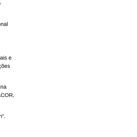
o
onal
ais e
ições
 na
SACOR,
n”.