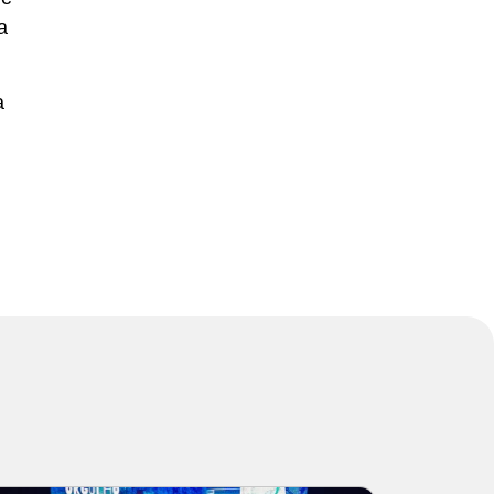
a
a
s