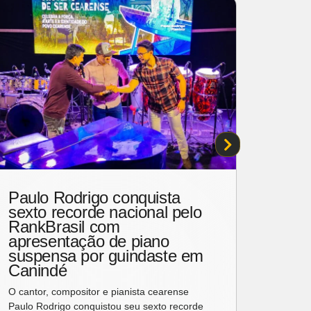
Paulo Rodrigo conquista
José
sexto recorde nacional pelo
cear
RankBrasil com
mais
apresentação de piano
inter
suspensa por guindaste em
O artis
Canindé
particip
O cantor, compositor e pianista cearense
MADNES
Paulo Rodrigo conquistou seu sexto recorde