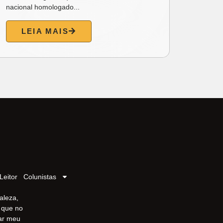
nacional homologado...
L
LEIA MAIS
Leitor
Colunistas
aleza,
r que no
iar meu