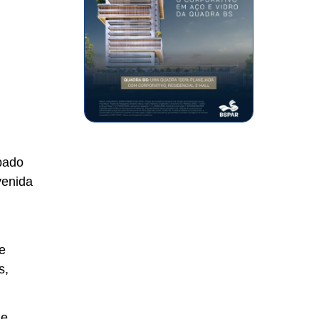
bado
venida
e
s,
de