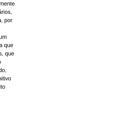
amente
rios,
, por
 um
da que
s, que
o
do,
itivo
ito