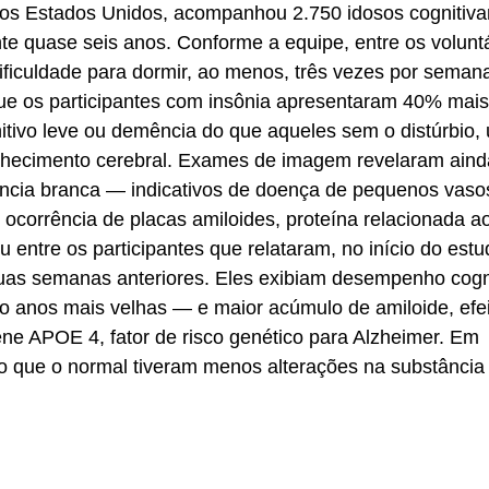
 nos Estados Unidos, acompanhou 2.750 idosos cognitiv
e quase seis anos. Conforme a equipe, entre os voluntá
ficuldade para dormir, ao menos, três vezes por semana
ue os participantes com insônia apresentaram 40% mais
ivo leve ou demência do que aqueles sem o distúrbio,
elhecimento cerebral. Exames de imagem revelaram ain
ância branca — indicativos de doença de pequenos vaso
corrência de placas amiloides, proteína relacionada a
entre os participantes que relataram, no início do estu
uas semanas anteriores. Eles exibiam desempenho cogn
 anos mais velhas — e maior acúmulo de amiloide, efe
e APOE 4, fator de risco genético para Alzheimer. Em
o que o normal tiveram menos alterações na substância