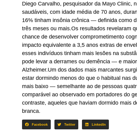
Diego Carvalho, pesquisador da Mayo Clinic,
saudáveis, com idade média de 70 anos, durant
16% tinham insônia crônica — definida como di
três meses ou mais.Os resultados revelaram q
chance de desenvolver comprometimento cognit
impacto equivalente a 3,5 anos extras de env
esses indivíduos tinham mais lesões na subst
pode levar a derrames ou demência — e maior o
Alzheimer.Um dos dados mais marcantes surgiu 
estar dormindo menos do que o habitual nas d
mais baixo — semelhante ao de pessoas quatro
comparável ao observado em portadores do gen
contraste, aqueles que haviam dormido mais d
branca.
Facebook
Twitter
LinkedIn