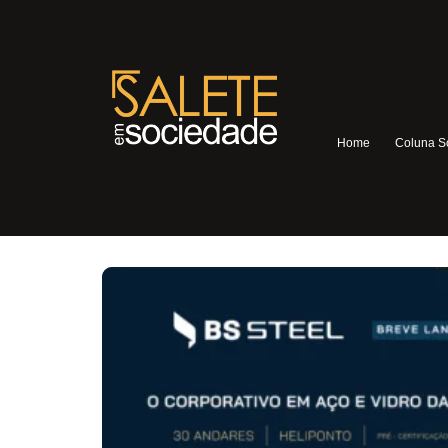
Home
Coluna S