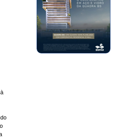
 à
 do
do
a