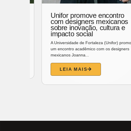
se
Unifor promove encontro
al
com designers mexicanos
Pais
sobre inovação, cultura e
impacto social
No dia 9
A Universidade de Fortaleza (Unifor) promove
um encontro acadêmico com os designers
mexicanos Joanna...
LEIA MAIS