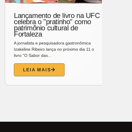
Lançamento de livro na UFC
Grup
celebra o "pratinho" como
estr
patrimônio cultural de
hone
Fortaleza
Rodr
A jornalista e pesquisadora gastronômica
Um dos 
Izakeline Ribeiro lança no próximo dia 11 o
humorad
livro “O Sabor das...
palcos d
LEIA MAIS
L