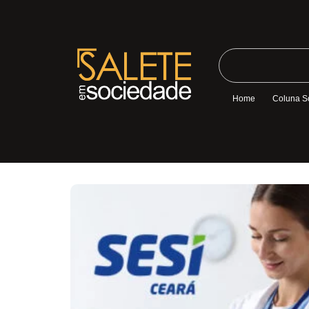
Home
Coluna S