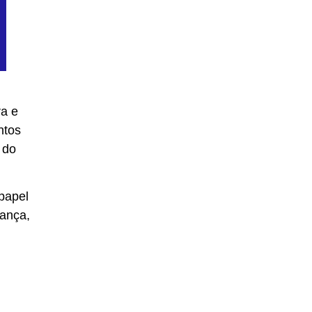
ra e
ntos
 do
papel
nança,