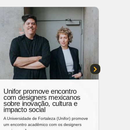
Unifor promove encontro
Karl 
com designers mexicanos
assi
sobre inovação, cultura e
moda
impacto social
Amst
A Universidade de Fortaleza (Unifor) promove
A Karl 
um encontro acadêmico com os designers
universo