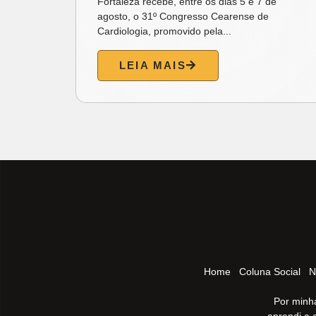
aes
Fortaleza recebe, entre os dias 5 e 7 de
agosto, o 31º Congresso Cearense de
Cardiologia, promovido pela...
LEIA MAIS
Home
Coluna Social
N
Por minha
aprendi a 