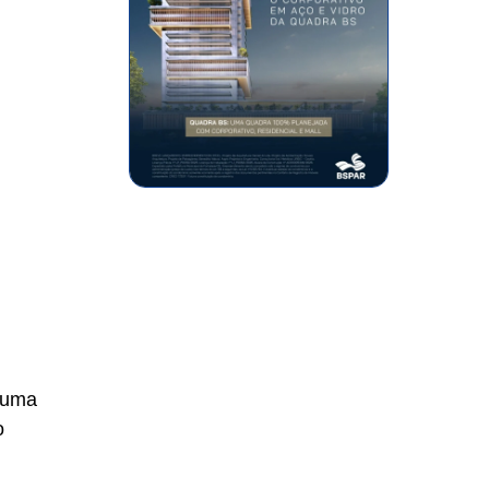
r uma
o