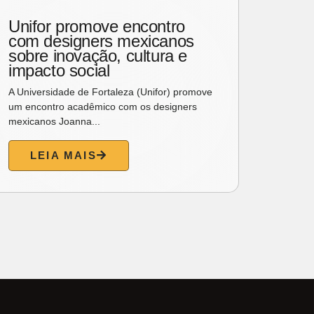
Unifor promove encontro
Karl 
com designers mexicanos
assi
sobre inovação, cultura e
moda
impacto social
Amst
A Universidade de Fortaleza (Unifor) promove
A Karl 
um encontro acadêmico com os designers
universo
mexicanos Joanna...
gastrono
LEIA MAIS
L