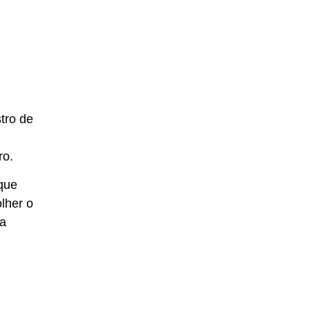
tro de
ro.
 que
lher o
ia