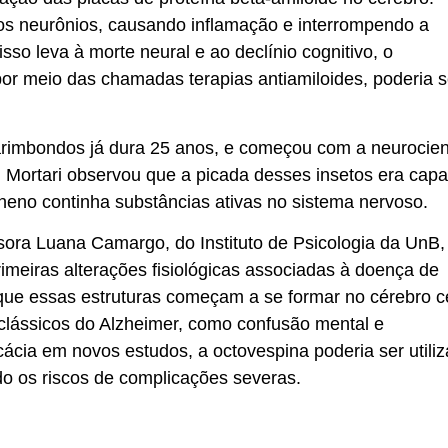
s neurônios, causando inflamação e interrompendo a
so leva à morte neural e ao declínio cognitivo, o
por meio das chamadas terapias antiamiloides, poderia 
rimbondos já dura 25 anos, e começou com a neurocien
B. Mortari observou que a picada desses insetos era cap
neno continha substâncias ativas no sistema nervoso.
sora Luana Camargo, do Instituto de Psicologia da UnB,
imeiras alterações fisiológicas associadas à doença de
 que essas estruturas começam a se formar no cérebro c
clássicos do Alzheimer, como confusão mental e
cácia em novos estudos, a octovespina poderia ser utili
do os riscos de complicações severas.