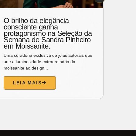
O brilho da elegância
Paul
consciente ganha
sext
protagonismo na Seleção da
Rank
Semana de Sandra Pinheiro
apre
em Moissanite.
susp
Cani
Uma curadoria exclusiva de joias autorais que
une a luminosidade extraordinária da
O canto
moissanite ao design...
Paulo R
naciona
LEIA MAIS
L