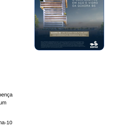
doença
 um
ina-10