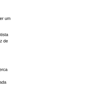
ser um
tista
az de
erca
zada