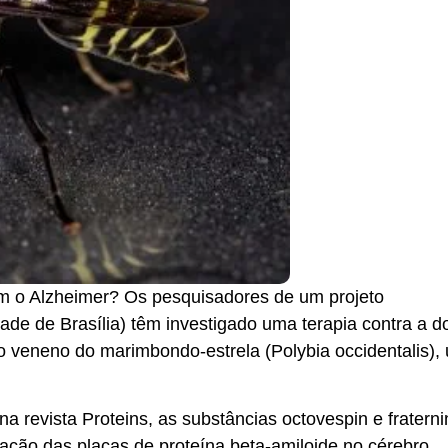
 o Alzheimer? Os pesquisadores de um projeto
dade de Brasília) têm investigado uma terapia contra a 
no veneno do marimbondo-estrela (Polybia occidentalis),
a revista Proteins, as substâncias octovespin e fratern
ação das placas de proteína beta-amiloide no cérebro.