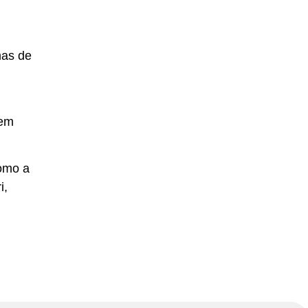
mas de
 em
como a
i,