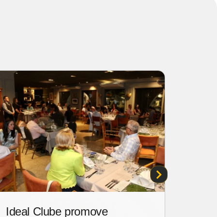
s
Ideal Clube promove
O br