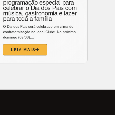
programação especial para
cons
celebrar o Dia dos Pais com
prot
música, gastronomia e lazer
Sema
para toda a família
em M
O Dia dos Pais será celebrado em clima de
Uma cur
confraternização no Ideal Clube. No próximo
une a l
domingo (09/08),...
moissani
LEIA MAIS
L