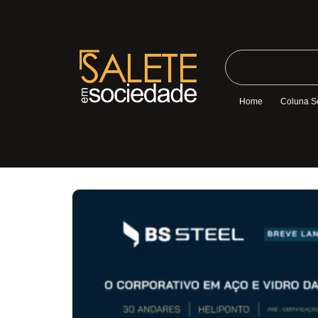
Home
Coluna S