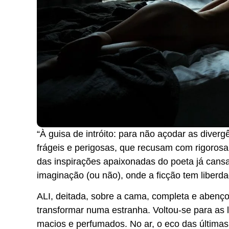
“À guisa de intróito: para não açodar as diver
frágeis e perigosas, que recusam com rigorosa 
das inspirações apaixonadas do poeta já cans
imaginação (ou não), onde a ficção tem liberd
ALI, deitada, sobre a cama, completa e aben
transformar numa estranha. Voltou-se para as 
macios e perfumados. No ar, o eco das últimas 