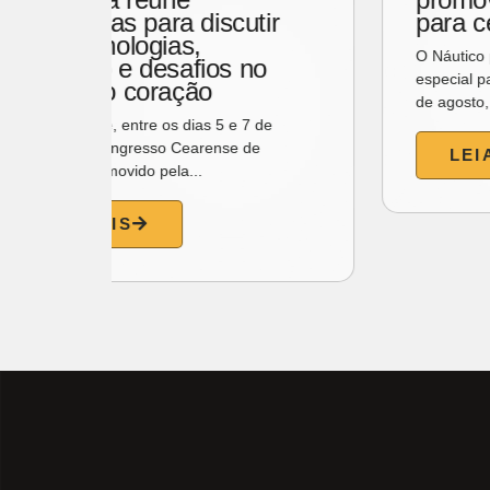
e
moda e inaugura café em
Amsterdã
promove
A Karl Lagerfeld acaba de expandir seu
ners
universo criativo para um novo território: a
gastronomia. A grife...
LEIA MAIS