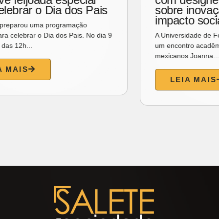
patrimônio cultural de
Fortaleza
A jornalista e pesquisadora gastronômica
Izakeline Ribeiro lança no próximo dia 11 o
livro “O Sabor das...
LEIA MAIS