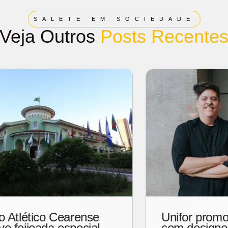
SALETE EM SOCIEDADE
Veja Outros
Posts Recente
Lançamento de livro na UFC
celebra o "pratinho" como