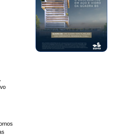
,
ivo
tornos
as