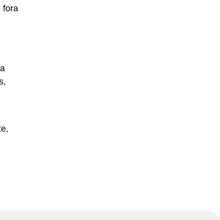
 fora
ua
s,
te,