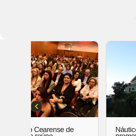
o
Karl Lagerfeld leva sua
os
assinatura para além da