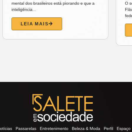
O senador e pré-candidato à Presidência
Flávio Bolsonaro (PL) anunciou o deputado
federal Alfredo Gaspar...
LEIA MAIS
otícias
Passarelas
Entretenimento
Beleza & Moda
Perfil
Espaço 