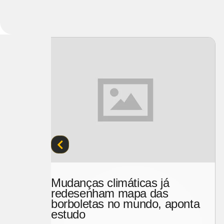
Brasil estaria definhando
emocionalmente, segundo
ponta
estudo
Um estudo internacional revelou que a saúde