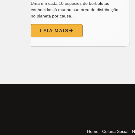
as
mental dos brasileiros está piorando e que a
ibuição
inteligência...
LEIA MAIS
Home
Coluna Social
N