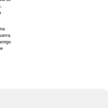
,
a
ema
uerra.
 amigo
le