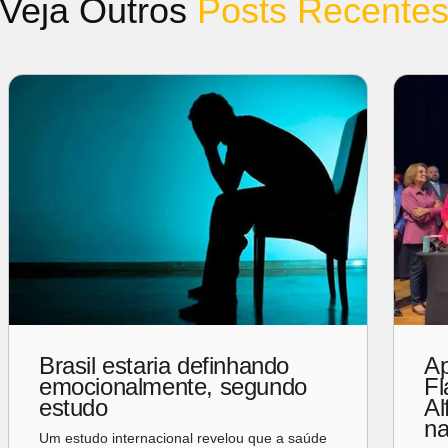
Veja Outros
Posts Recente
Após prometer mulher vice,
Flávio Bolsonaro escolhe
Alfredo Gaspar para o posto
na chapa presidencial.