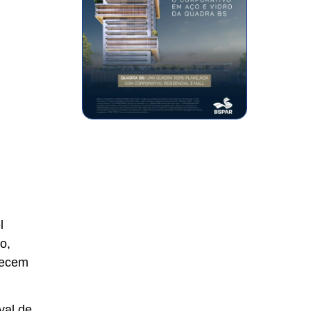
l
o,
tecem
val de